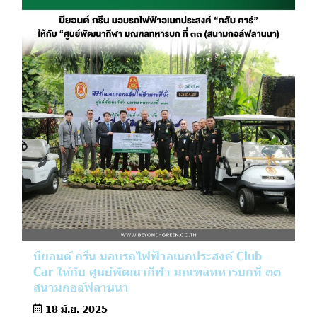
บียอนด์ กรีน มอบรถไฟฟ้าอเนกประสงค์ Club
Car ให้กับ ศูนย์พัฒนากีฬา มณฑลทหารบกที่ ๓๓
สนามกอล์ฟลานนา
18 มิ.ย. 2025