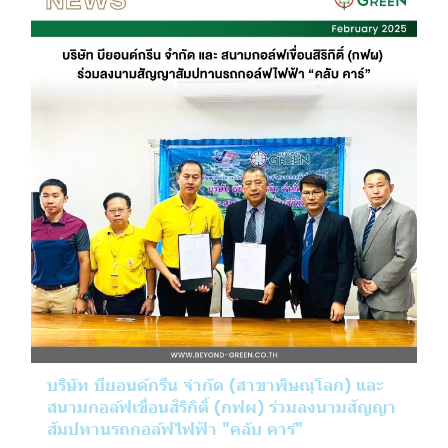
บริษัท บียอนด์กรีน จำกัด (สาขาพิษณุโลก) และ
สนามกอล์ฟเขื่อนสิริกิติ์ (กฟผ) ร่วมลงนามสัญญา
สัมปทานรถกอล์ฟไฟฟ้า "คลับ คาร์"