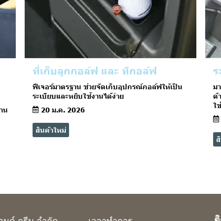
่
ที่เก็บลูกกอล์ฟ และ ทีกอล์ฟ
ร
ฟีเจอร์มาตรฐาน ช่วยจัดเก็บอุปกรณ์กอล์ฟให้เป็น
มา
ระเบียบและหยิบใช้งานได้ง่าย
ด้
ใช
งาน
20 ม.ค. 2026
สินค้าใหม่
ส
ต
ยอนด์ กรีน จำกัด
เวลาทำการ