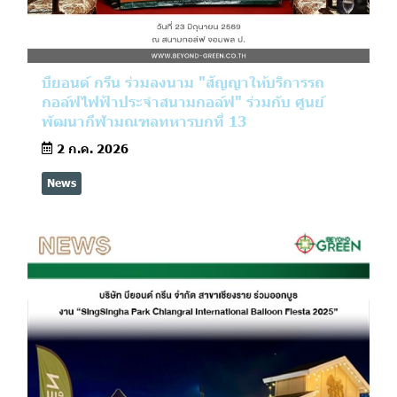
บียอนด์ กรีน ร่วมลงนาม "สัญญาให้บริการรถ
กอล์ฟไฟฟ้าประจำสนามกอล์ฟ" ร่วมกับ ศูนย์
พัฒนากีฬามณฑลทหารบกที่ 13
2 ก.ค. 2026
News