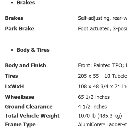
Brakes
Brakes
Self-adjusting, rear-w
Park Brake
Foot actuated, 3-posit
Body & Tires
Body and Finish
Front: Painted TPO; Re
Tires
205 x 55 - 10 Tubeles
LxWxH
108 x 48 3/4 x 71 inc
Wheelbase
65 1/2 inches
Ground Clearance
4 1/2 inches
Total Vehicle Weight
1070 lb (485.3 kg)
Frame Type
AlumiCore
Ladder-st
TM