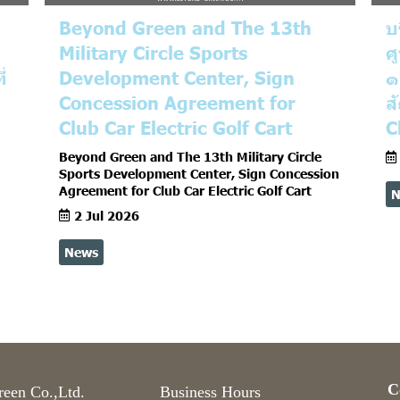
Beyond Green and The 13th
บ
Military Circle Sports
ศ
่
Development Center, Sign
๑
Concession Agreement for
ส
Club Car Electric Golf Cart
C
Beyond Green and The 13th Military Circle
Sports Development Center, Sign Concession
Agreement for Club Car Electric Golf Cart
N
2 Jul 2026
News
C
een Co.,Ltd.
Business Hours