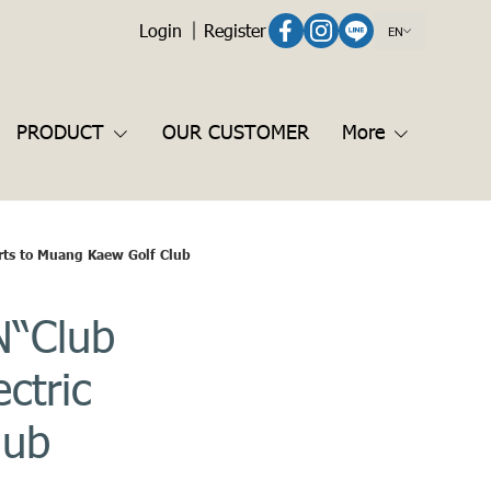
Login
Register
EN
PRODUCT
OUR CUSTOMER
More
arts to Muang Kaew Golf Club
N“Club
ctric
lub